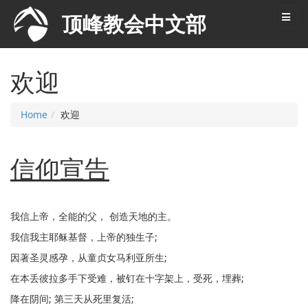
欢迎
Home
欢迎
信仰宣告
我信上帝，全能的父， 创造天地的主。
我信我主耶稣基督，上帝的独生子;
因著圣灵感孕，从童贞女马利亚所生;
在本丢彼拉多手下受难，被钉在十字架上，受死，埋葬;
降在阴间; 第三天从死里复活;